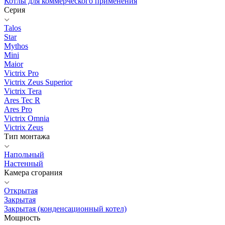
Котлы для коммерческого применения
Серия
Talos
Star
Mythos
Mini
Maior
Victrix Pro
Victrix Zeus Superior
Victrix Tera
Ares Tec R
Ares Pro
Victrix Omnia
Victrix Zeus
Тип монтажа
Напольный
Настенный
Камера сгорания
Открытая
Закрытая
Закрытая (конденсационный котел)
Мощность