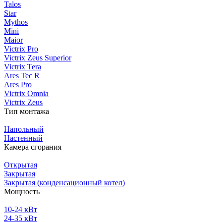
Talos
Star
Mythos
Mini
Maior
Victrix Pro
Victrix Zeus Superior
Victrix Tera
Ares Tec R
Ares Pro
Victrix Omnia
Victrix Zeus
Тип монтажа
Напольный
Настенный
Камера сгорания
Открытая
Закрытая
Закрытая (конденсационный котел)
Мощность
10-24 кВт
24-35 кВт