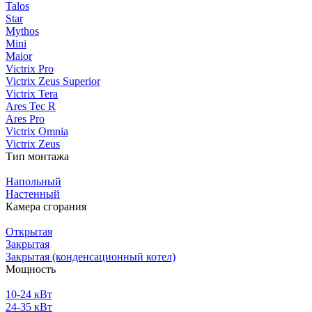
Talos
Star
Mythos
Mini
Maior
Victrix Pro
Victrix Zeus Superior
Victrix Tera
Ares Tec R
Ares Pro
Victrix Omnia
Victrix Zeus
Тип монтажа
Напольный
Настенный
Камера сгорания
Открытая
Закрытая
Закрытая (конденсационный котел)
Мощность
10-24 кВт
24-35 кВт