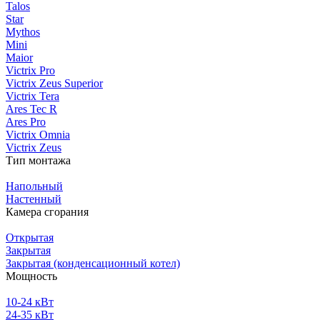
Talos
Star
Mythos
Mini
Maior
Victrix Pro
Victrix Zeus Superior
Victrix Tera
Ares Tec R
Ares Pro
Victrix Omnia
Victrix Zeus
Тип монтажа
Напольный
Настенный
Камера сгорания
Открытая
Закрытая
Закрытая (конденсационный котел)
Мощность
10-24 кВт
24-35 кВт