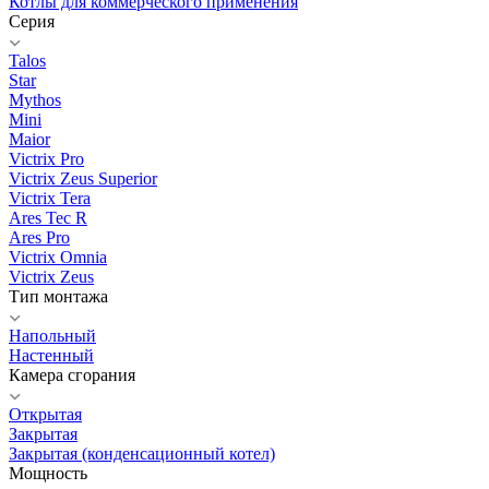
Котлы для коммерческого применения
Серия
Talos
Star
Mythos
Mini
Maior
Victrix Pro
Victrix Zeus Superior
Victrix Tera
Ares Tec R
Ares Pro
Victrix Omnia
Victrix Zeus
Тип монтажа
Напольный
Настенный
Камера сгорания
Открытая
Закрытая
Закрытая (конденсационный котел)
Мощность