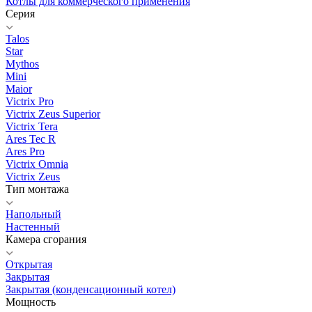
Котлы для коммерческого применения
Серия
Talos
Star
Mythos
Mini
Maior
Victrix Pro
Victrix Zeus Superior
Victrix Tera
Ares Tec R
Ares Pro
Victrix Omnia
Victrix Zeus
Тип монтажа
Напольный
Настенный
Камера сгорания
Открытая
Закрытая
Закрытая (конденсационный котел)
Мощность