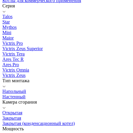
Котлы для коммерческого применения
Серия
Talos
Star
Mythos
Mini
Maior
Victrix Pro
Victrix Zeus Superior
Victrix Tera
Ares Tec R
Ares Pro
Victrix Omnia
Victrix Zeus
Тип монтажа
Напольный
Настенный
Камера сгорания
Открытая
Закрытая
Закрытая (конденсационный котел)
Мощность