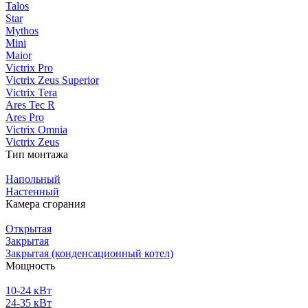
Talos
Star
Mythos
Mini
Maior
Victrix Pro
Victrix Zeus Superior
Victrix Tera
Ares Tec R
Ares Pro
Victrix Omnia
Victrix Zeus
Тип монтажа
Напольный
Настенный
Камера сгорания
Открытая
Закрытая
Закрытая (конденсационный котел)
Мощность
10-24 кВт
24-35 кВт