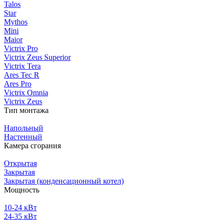
Talos
Star
Mythos
Mini
Maior
Victrix Pro
Victrix Zeus Superior
Victrix Tera
Ares Tec R
Ares Pro
Victrix Omnia
Victrix Zeus
Тип монтажа
Напольный
Настенный
Камера сгорания
Открытая
Закрытая
Закрытая (конденсационный котел)
Мощность
10-24 кВт
24-35 кВт