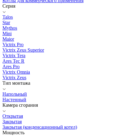
Котлы для коммерческого применения
Серия
Talos
Star
Mythos
Mini
Maior
Victrix Pro
Victrix Zeus Superior
Victrix Tera
Ares Tec R
Ares Pro
Victrix Omnia
Victrix Zeus
Тип монтажа
Напольный
Настенный
Камера сгорания
Открытая
Закрытая
Закрытая (конденсационный котел)
Мощность