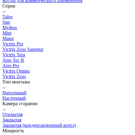
Котлы для коммерческого применения
Серия
Talos
Star
Mythos
Mini
Maior
Victrix Pro
Victrix Zeus Superior
Victrix Tera
Ares Tec R
Ares Pro
Victrix Omnia
Victrix Zeus
Тип монтажа
Напольный
Настенный
Камера сгорания
Открытая
Закрытая
Закрытая (конденсационный котел)
Мощность