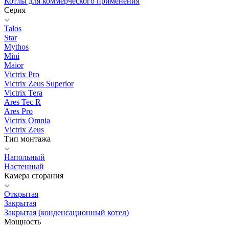
Котлы для коммерческого применения
Серия
Talos
Star
Mythos
Mini
Maior
Victrix Pro
Victrix Zeus Superior
Victrix Tera
Ares Tec R
Ares Pro
Victrix Omnia
Victrix Zeus
Тип монтажа
Напольный
Настенный
Камера сгорания
Открытая
Закрытая
Закрытая (конденсационный котел)
Мощность