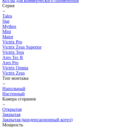
Котлы для коммерческого применения
Серия
Talos
Star
Mythos
Mini
Maior
Victrix Pro
Victrix Zeus Superior
Victrix Tera
Ares Tec R
Ares Pro
Victrix Omnia
Victrix Zeus
Тип монтажа
Напольный
Настенный
Камера сгорания
Открытая
Закрытая
Закрытая (конденсационный котел)
Мощность