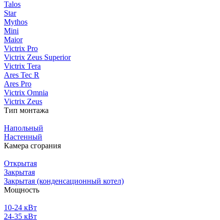
Talos
Star
Mythos
Mini
Maior
Victrix Pro
Victrix Zeus Superior
Victrix Tera
Ares Tec R
Ares Pro
Victrix Omnia
Victrix Zeus
Тип монтажа
Напольный
Настенный
Камера сгорания
Открытая
Закрытая
Закрытая (конденсационный котел)
Мощность
10-24 кВт
24-35 кВт