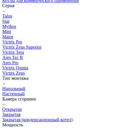
Котлы для коммерческого применения
Серия
Talos
Star
Mythos
Mini
Maior
Victrix Pro
Victrix Zeus Superior
Victrix Tera
Ares Tec R
Ares Pro
Victrix Omnia
Victrix Zeus
Тип монтажа
Напольный
Настенный
Камера сгорания
Открытая
Закрытая
Закрытая (конденсационный котел)
Мощность