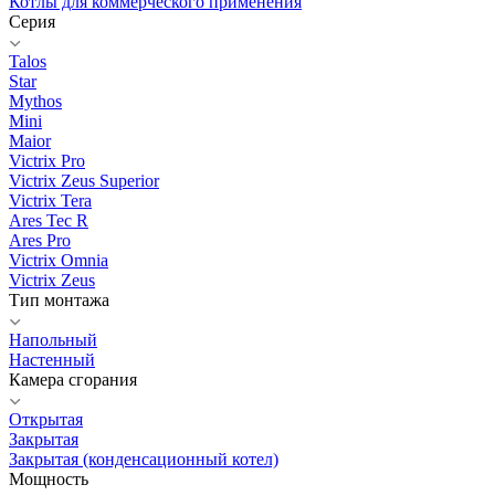
Котлы для коммерческого применения
Серия
Talos
Star
Mythos
Mini
Maior
Victrix Pro
Victrix Zeus Superior
Victrix Tera
Ares Tec R
Ares Pro
Victrix Omnia
Victrix Zeus
Тип монтажа
Напольный
Настенный
Камера сгорания
Открытая
Закрытая
Закрытая (конденсационный котел)
Мощность