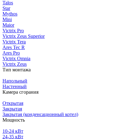
Talos
Star
Mythos
Mini
Maior
Victrix Pro
Victrix Zeus Superior
Victrix Tera
Ares Tec R
Ares Pro
Victrix Omnia
Victrix Zeus
Тип монтажа
Напольный
Настенный
Камера сгорания
Открытая
Закрытая
Закрытая (конденсационный котел)
Мощность
10-24 кВт
24-35 кВт