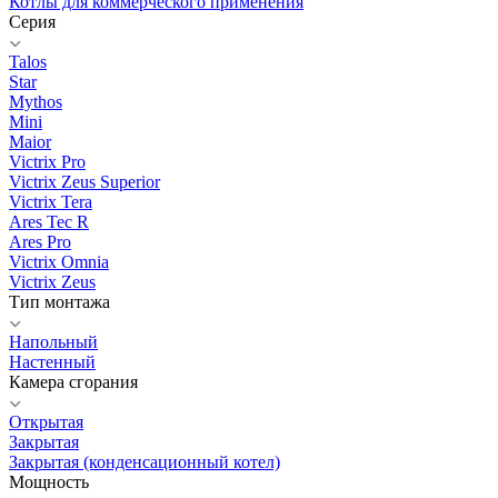
Котлы для коммерческого применения
Серия
Talos
Star
Mythos
Mini
Maior
Victrix Pro
Victrix Zeus Superior
Victrix Tera
Ares Tec R
Ares Pro
Victrix Omnia
Victrix Zeus
Тип монтажа
Напольный
Настенный
Камера сгорания
Открытая
Закрытая
Закрытая (конденсационный котел)
Мощность