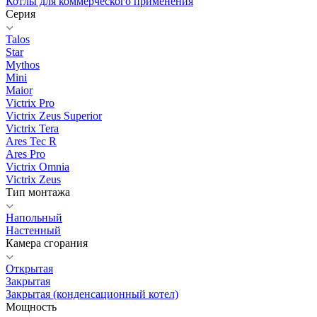
Котлы для коммерческого применения
Серия
Talos
Star
Mythos
Mini
Maior
Victrix Pro
Victrix Zeus Superior
Victrix Tera
Ares Tec R
Ares Pro
Victrix Omnia
Victrix Zeus
Тип монтажа
Напольный
Настенный
Камера сгорания
Открытая
Закрытая
Закрытая (конденсационный котел)
Мощность