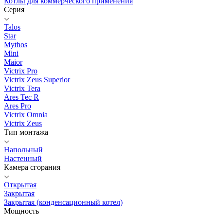
Котлы для коммерческого применения
Серия
Talos
Star
Mythos
Mini
Maior
Victrix Pro
Victrix Zeus Superior
Victrix Tera
Ares Tec R
Ares Pro
Victrix Omnia
Victrix Zeus
Тип монтажа
Напольный
Настенный
Камера сгорания
Открытая
Закрытая
Закрытая (конденсационный котел)
Мощность