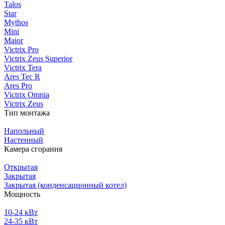
Talos
Star
Mythos
Mini
Maior
Victrix Pro
Victrix Zeus Superior
Victrix Tera
Ares Tec R
Ares Pro
Victrix Omnia
Victrix Zeus
Тип монтажа
Напольный
Настенный
Камера сгорания
Открытая
Закрытая
Закрытая (конденсационный котел)
Мощность
10-24 кВт
24-35 кВт