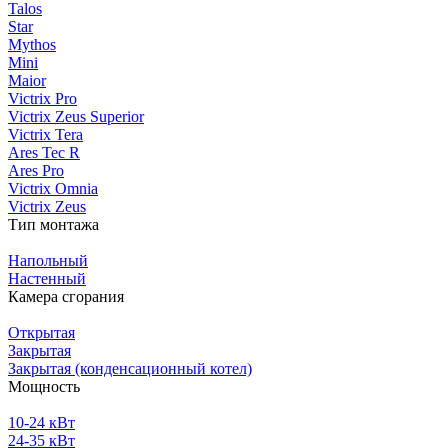
Talos
Star
Mythos
Mini
Maior
Victrix Pro
Victrix Zeus Superior
Victrix Tera
Ares Tec R
Ares Pro
Victrix Omnia
Victrix Zeus
Тип монтажа
Напольный
Настенный
Камера сгорания
Открытая
Закрытая
Закрытая (конденсационный котел)
Мощность
10-24 кВт
24-35 кВт