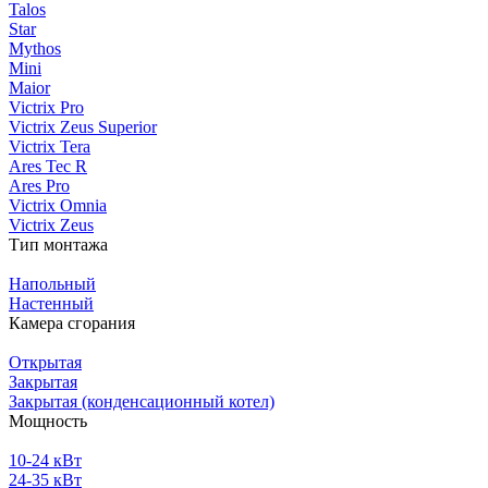
Talos
Star
Mythos
Mini
Maior
Victrix Pro
Victrix Zeus Superior
Victrix Tera
Ares Tec R
Ares Pro
Victrix Omnia
Victrix Zeus
Тип монтажа
Напольный
Настенный
Камера сгорания
Открытая
Закрытая
Закрытая (конденсационный котел)
Мощность
10-24 кВт
24-35 кВт