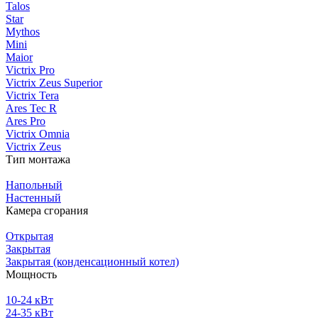
Talos
Star
Mythos
Mini
Maior
Victrix Pro
Victrix Zeus Superior
Victrix Tera
Ares Tec R
Ares Pro
Victrix Omnia
Victrix Zeus
Тип монтажа
Напольный
Настенный
Камера сгорания
Открытая
Закрытая
Закрытая (конденсационный котел)
Мощность
10-24 кВт
24-35 кВт