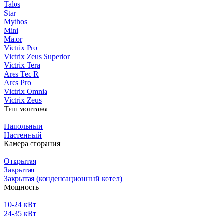
Talos
Star
Mythos
Mini
Maior
Victrix Pro
Victrix Zeus Superior
Victrix Tera
Ares Tec R
Ares Pro
Victrix Omnia
Victrix Zeus
Тип монтажа
Напольный
Настенный
Камера сгорания
Открытая
Закрытая
Закрытая (конденсационный котел)
Мощность
10-24 кВт
24-35 кВт