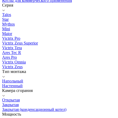
Котлы для коммерческого применения
Серия
Talos
Star
Mythos
Mini
Maior
Victrix Pro
Victrix Zeus Superior
Victrix Tera
Ares Tec R
Ares Pro
Victrix Omnia
Victrix Zeus
Тип монтажа
Напольный
Настенный
Камера сгорания
Открытая
Закрытая
Закрытая (конденсационный котел)
Мощность