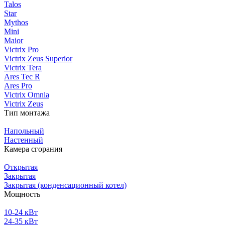
Talos
Star
Mythos
Mini
Maior
Victrix Pro
Victrix Zeus Superior
Victrix Tera
Ares Tec R
Ares Pro
Victrix Omnia
Victrix Zeus
Тип монтажа
Напольный
Настенный
Камера сгорания
Открытая
Закрытая
Закрытая (конденсационный котел)
Мощность
10-24 кВт
24-35 кВт