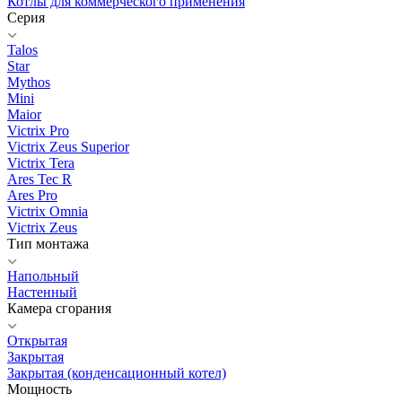
Котлы для коммерческого применения
Серия
Talos
Star
Mythos
Mini
Maior
Victrix Pro
Victrix Zeus Superior
Victrix Tera
Ares Tec R
Ares Pro
Victrix Omnia
Victrix Zeus
Тип монтажа
Напольный
Настенный
Камера сгорания
Открытая
Закрытая
Закрытая (конденсационный котел)
Мощность