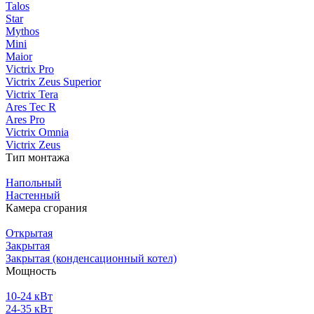
Talos
Star
Mythos
Mini
Maior
Victrix Pro
Victrix Zeus Superior
Victrix Tera
Ares Tec R
Ares Pro
Victrix Omnia
Victrix Zeus
Тип монтажа
Напольный
Настенный
Камера сгорания
Открытая
Закрытая
Закрытая (конденсационный котел)
Мощность
10-24 кВт
24-35 кВт