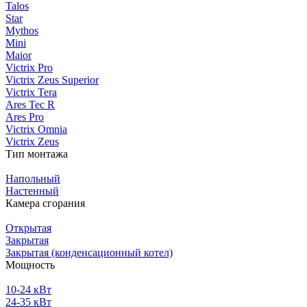
Talos
Star
Mythos
Mini
Maior
Victrix Pro
Victrix Zeus Superior
Victrix Tera
Ares Tec R
Ares Pro
Victrix Omnia
Victrix Zeus
Тип монтажа
Напольный
Настенный
Камера сгорания
Открытая
Закрытая
Закрытая (конденсационный котел)
Мощность
10-24 кВт
24-35 кВт