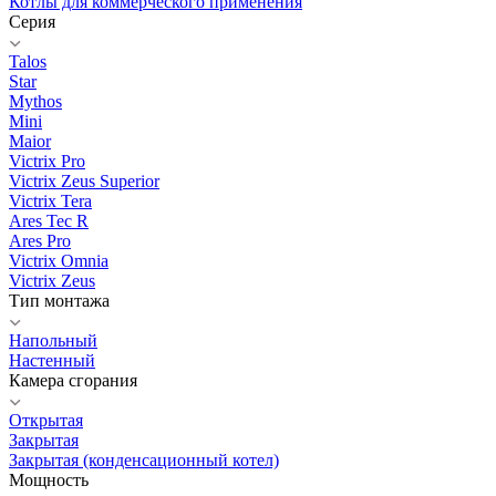
Котлы для коммерческого применения
Серия
Talos
Star
Mythos
Mini
Maior
Victrix Pro
Victrix Zeus Superior
Victrix Tera
Ares Tec R
Ares Pro
Victrix Omnia
Victrix Zeus
Тип монтажа
Напольный
Настенный
Камера сгорания
Открытая
Закрытая
Закрытая (конденсационный котел)
Мощность