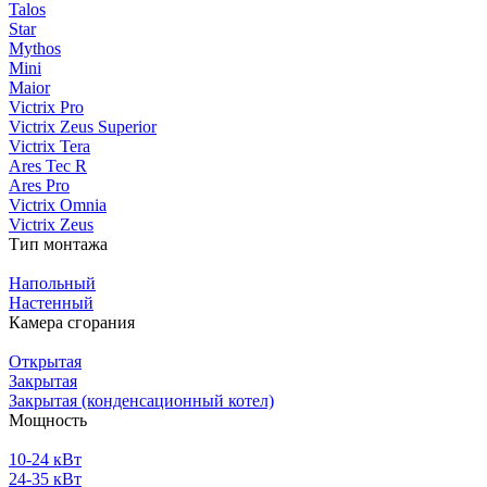
Talos
Star
Mythos
Mini
Maior
Victrix Pro
Victrix Zeus Superior
Victrix Tera
Ares Tec R
Ares Pro
Victrix Omnia
Victrix Zeus
Тип монтажа
Напольный
Настенный
Камера сгорания
Открытая
Закрытая
Закрытая (конденсационный котел)
Мощность
10-24 кВт
24-35 кВт