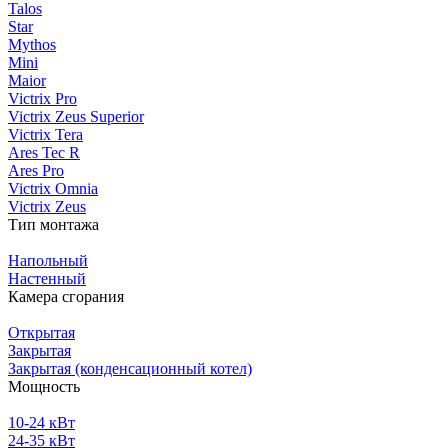
Talos
Star
Mythos
Mini
Maior
Victrix Pro
Victrix Zeus Superior
Victrix Tera
Ares Tec R
Ares Pro
Victrix Omnia
Victrix Zeus
Тип монтажа
Напольный
Настенный
Камера сгорания
Открытая
Закрытая
Закрытая (конденсационный котел)
Мощность
10-24 кВт
24-35 кВт