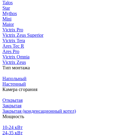
Talos
Star
Mythos
Mini
Maior
Victrix Pro
Victrix Zeus Superior
Victrix Tera
Ares Tec R
Ares Pro
Victrix Omnia
Victrix Zeus
Тип монтажа
Напольный
Настенный
Камера сгорания
Открытая
Закрытая
Закрытая (конденсационный котел)
Мощность
10-24 кВт
24-35 кВт