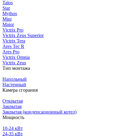
Talos
Star
Mythos
Mini
Maior
Victrix Pro
Victrix Zeus Superior
Victrix Tera
Ares Tec R
Ares Pro
Victrix Omnia
Victrix Zeus
Тип монтажа
Напольный
Настенный
Камера сгорания
Открытая
Закрытая
Закрытая (конденсационный котел)
Мощность
10-24 кВт
24-35 кВт