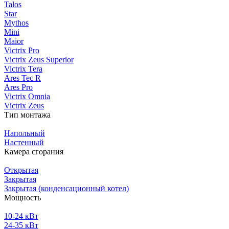
Talos
Star
Mythos
Mini
Maior
Victrix Pro
Victrix Zeus Superior
Victrix Tera
Ares Tec R
Ares Pro
Victrix Omnia
Victrix Zeus
Тип монтажа
Напольный
Настенный
Камера сгорания
Открытая
Закрытая
Закрытая (конденсационный котел)
Мощность
10-24 кВт
24-35 кВт