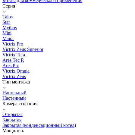
Котлы для коммерческого применения
Серия
Talos
Star
Mythos
Mini
Maior
Victrix Pro
Victrix Zeus Superior
Victrix Tera
Ares Tec R
Ares Pro
Victrix Omnia
Victrix Zeus
Тип монтажа
Напольный
Настенный
Камера сгорания
Открытая
Закрытая
Закрытая (конденсационный котел)
Мощность