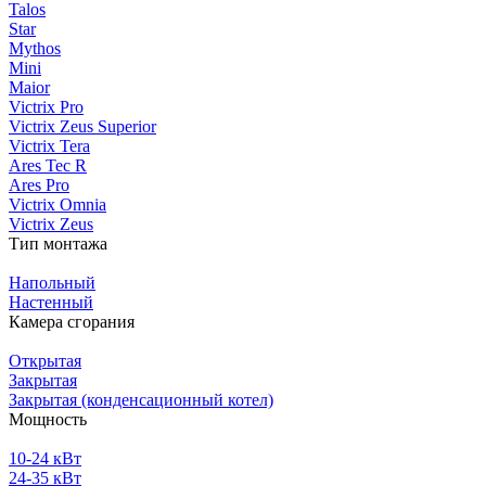
Talos
Star
Mythos
Mini
Maior
Victrix Pro
Victrix Zeus Superior
Victrix Tera
Ares Tec R
Ares Pro
Victrix Omnia
Victrix Zeus
Тип монтажа
Напольный
Настенный
Камера сгорания
Открытая
Закрытая
Закрытая (конденсационный котел)
Мощность
10-24 кВт
24-35 кВт