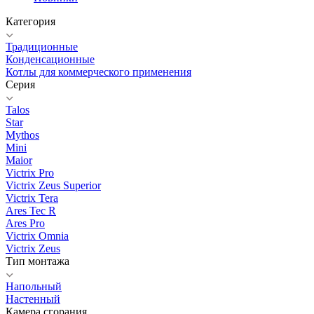
Категория
Традиционные
Конденсационные
Котлы для коммерческого применения
Серия
Talos
Star
Mythos
Mini
Maior
Victrix Pro
Victrix Zeus Superior
Victrix Tera
Ares Tec R
Ares Pro
Victrix Omnia
Victrix Zeus
Тип монтажа
Напольный
Настенный
Камера сгорания