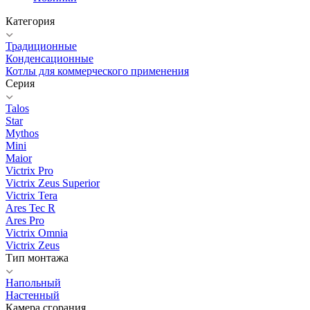
Категория
Традиционные
Конденсационные
Котлы для коммерческого применения
Серия
Talos
Star
Mythos
Mini
Maior
Victrix Pro
Victrix Zeus Superior
Victrix Tera
Ares Tec R
Ares Pro
Victrix Omnia
Victrix Zeus
Тип монтажа
Напольный
Настенный
Камера сгорания