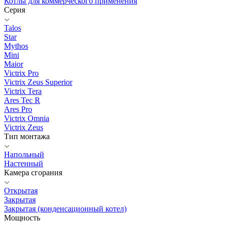
Котлы для коммерческого применения
Серия
Talos
Star
Mythos
Mini
Maior
Victrix Pro
Victrix Zeus Superior
Victrix Tera
Ares Tec R
Ares Pro
Victrix Omnia
Victrix Zeus
Тип монтажа
Напольный
Настенный
Камера сгорания
Открытая
Закрытая
Закрытая (конденсационный котел)
Мощность