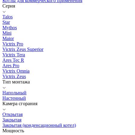
Котлы для коммерческого применения
Серия
Talos
Star
Mythos
Mini
Maior
Victrix Pro
Victrix Zeus Superior
Victrix Tera
Ares Tec R
Ares Pro
Victrix Omnia
Victrix Zeus
Тип монтажа
Напольный
Настенный
Камера сгорания
Открытая
Закрытая
Закрытая (конденсационный котел)
Мощность