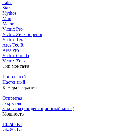
Talos
Star
Mythos
Mini
Maior
Victrix Pro
Victrix Zeus Superior
Victrix Tera
Ares Tec R
Ares Pro
Victrix Omnia
Victrix Zeus
Тип монтажа
Напольный
Настенный
Камера сгорания
Открытая
Закрытая
Закрытая (конденсационный котел)
Мощность
10-24 кВт
24-35 кВт