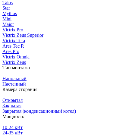
Talos
Star
Mythos
Mini
Maior
Victrix Pro
Victrix Zeus Superior
Victrix Tera
Ares Tec R
Ares Pro
Victrix Omnia
Victrix Zeus
Тип монтажа
Напольный
Настенный
Камера сгорания
Открытая
Закрытая
Закрытая (конденсационный котел)
Мощность
10-24 кВт
24-35 кВт