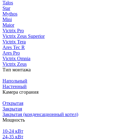
Talos
Star
Mythos
Mini
Maior
Victrix Pro
Victrix Zeus Superior
Victrix Tera
Ares Tec R
Ares Pro
Victrix Omnia
Victrix Zeus
Тип монтажа
Напольный
Настенный
Камера сгорания
Открытая
Закрытая
Закрытая (конденсационный котел)
Мощность
10-24 кВт
24-35 кВт