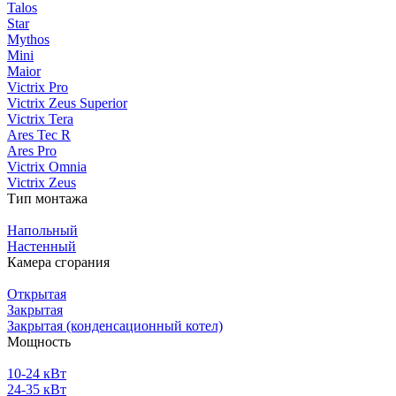
Talos
Star
Mythos
Mini
Maior
Victrix Pro
Victrix Zeus Superior
Victrix Tera
Ares Tec R
Ares Pro
Victrix Omnia
Victrix Zeus
Тип монтажа
Напольный
Настенный
Камера сгорания
Открытая
Закрытая
Закрытая (конденсационный котел)
Мощность
10-24 кВт
24-35 кВт