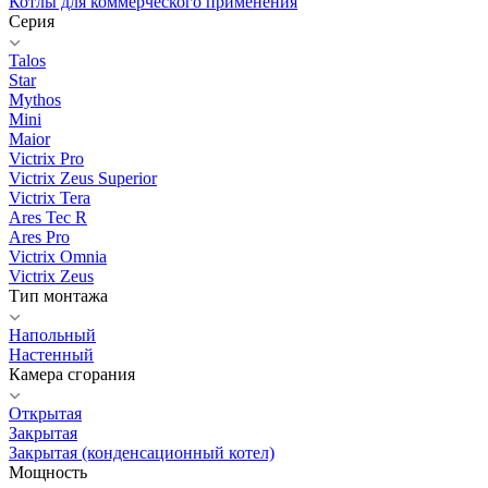
Котлы для коммерческого применения
Серия
Talos
Star
Mythos
Mini
Maior
Victrix Pro
Victrix Zeus Superior
Victrix Tera
Ares Tec R
Ares Pro
Victrix Omnia
Victrix Zeus
Тип монтажа
Напольный
Настенный
Камера сгорания
Открытая
Закрытая
Закрытая (конденсационный котел)
Мощность