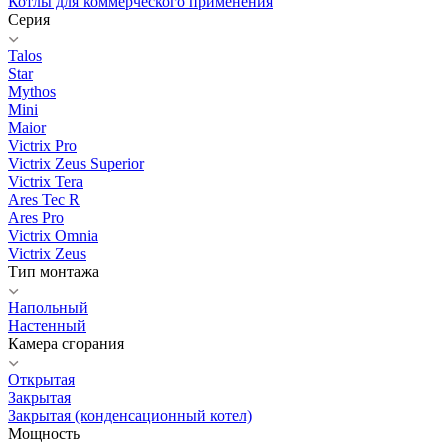
Котлы для коммерческого применения
Серия
Talos
Star
Mythos
Mini
Maior
Victrix Pro
Victrix Zeus Superior
Victrix Tera
Ares Tec R
Ares Pro
Victrix Omnia
Victrix Zeus
Тип монтажа
Напольный
Настенный
Камера сгорания
Открытая
Закрытая
Закрытая (конденсационный котел)
Мощность