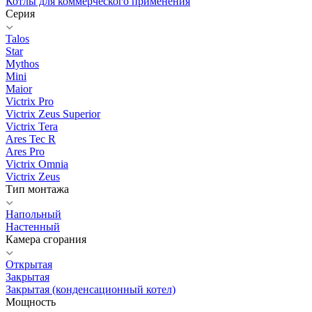
Котлы для коммерческого применения
Серия
Talos
Star
Mythos
Mini
Maior
Victrix Pro
Victrix Zeus Superior
Victrix Tera
Ares Tec R
Ares Pro
Victrix Omnia
Victrix Zeus
Тип монтажа
Напольный
Настенный
Камера сгорания
Открытая
Закрытая
Закрытая (конденсационный котел)
Мощность