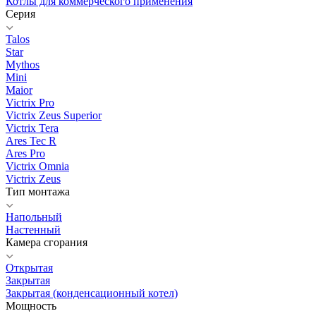
Котлы для коммерческого применения
Серия
Talos
Star
Mythos
Mini
Maior
Victrix Pro
Victrix Zeus Superior
Victrix Tera
Ares Tec R
Ares Pro
Victrix Omnia
Victrix Zeus
Тип монтажа
Напольный
Настенный
Камера сгорания
Открытая
Закрытая
Закрытая (конденсационный котел)
Мощность